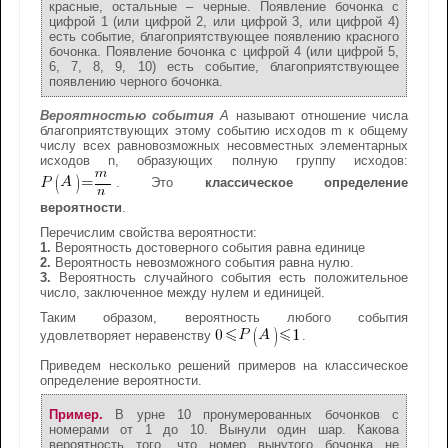
красные, остальные – черные. Появление бочонка с
цифрой 1 (или цифрой 2, или цифрой 3, или цифрой 4)
есть событие, благоприятствующее появлению красного
бочонка. Появление бочонка с цифрой 4 (или цифрой 5,
6, 7, 8, 9, 10) есть событие, благоприятствующее
появлению черного бочонка.
Вероятностью события
A
называют отношение числа
благоприятствующих этому событию исходов m к общему
числу всех равновозможных несовместных элементарных
исходов n, образующих полную группу исходов:
. Это
классическое определение
вероятности
.
Перечислим свойства вероятности:
1.
Вероятность достоверного события равна единице
2.
Вероятность невозможного события равна нулю.
3.
Вероятность случайного события есть положительное
число, заключенное между нулем и единицей.
Таким образом, вероятность любого события
удовлетворяет неравенству
.
Приведем несколько решений примеров на классическое
определение вероятности.
Пример.
В урне 10 пронумерованных бочонков с
номерами от 1 до 10. Вынули один шар. Какова
вероятность того, что номер вынутого бочонка не