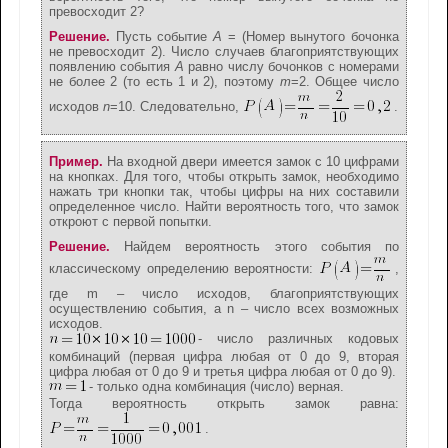
превосходит 2?
Решение.
Пусть событие
А
= (Номер вынутого бочонка
не превосходит 2). Число случаев благоприятствующих
появлению события
А
равно числу бочонков с номерами
не более 2 (то есть 1 и 2), поэтому
m
=2. Общее число
исходов
n
=10. Следовательно,
.
Пример.
На входной двери имеется замок c 10 цифрами
на кнопках. Для того, чтобы открыть замок, необходимо
нажать три кнопки так, чтобы цифры на них составили
определенное число. Найти вероятность того, что замок
откроют с первой попытки.
Решение.
Найдем вероятность этого события по
классическому определению вероятности:
,
где m – число исходов, благоприятствующих
осуществлению события, а n – число всех возможных
исходов.
- число различных кодовых
комбинаций (первая цифра любая от 0 до 9, вторая
цифра любая от 0 до 9 и третья цифра любая от 0 до 9).
- только одна комбинация (число) верная.
Тогда вероятность открыть замок равна:
.