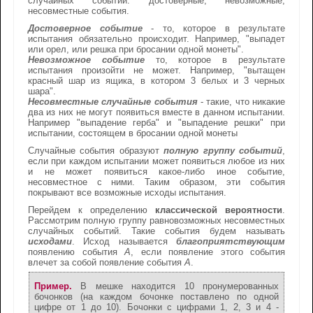
случайных событий: достоверные, невозможные,
несовместные события.
Достоверное событие
- то, которое в результате
испытания обязательно происходит. Например, "выпадет
или орел, или решка при бросании одной монеты".
Невозможное событие
то, которое в результате
испытания произойти не может. Например, "вытащен
красный шар из ящика, в котором 3 белых и 3 черных
шара".
Несовместные случайные события
- такие, что никакие
два из них не могут появиться вместе в данном испытании.
Например "выпадение герба" и "выпадение решки" при
испытании, состоящем в бросании одной монеты
Случайные события образуют
полную группу событий
,
если при каждом испытании может появиться любое из них
и не может появиться какое-либо иное событие,
несовместное с ними. Таким образом, эти события
покрывают все возможные исходы испытания.
Перейдем к определению
классической вероятности
.
Рассмотрим полную группу равновозможных несовместных
случайных событий. Такие события будем называть
исходами
. Исход называется
благоприятствующим
появлению события
А
, если появление этого события
влечет за собой появление события
А
.
Пример.
В мешке находится 10 пронумерованных
бочонков (на каждом бочонке поставлено по одной
цифре от 1 до 10). Бочонки с цифрами 1, 2, 3 и 4 -